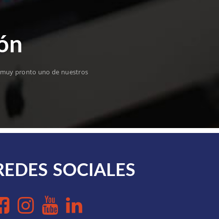
ión
c; muy pronto uno de nuestros
REDES SOCIALES